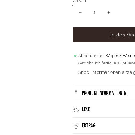
Anzahl
Verringere
Erhöhe
die
die
Menge
Menge
für
für
In den Wa
Cuvée
Cuvée
LUISE
LUISE
TERTIÄR
TERTIÄR
Abholung bei
Wageck Wein
Gewöhnlich fertig in 24 Stund
Shop-Informationen anzei
PRODUKTINFORMATIONEN
LESE
ERTRAG