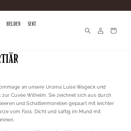
HELDEN
SEKT
Einloggen
Warenkorb
RTIÄR
e Hommage an unsere Uroma Luise Wageck und
zur Cuvée Wilhelm. Sie zeichnet sich aus durch
eeren und Schattenmorellen gepaart mit leichter
rze vom Fass. Dicht und saftig im Mund mit
nninen.