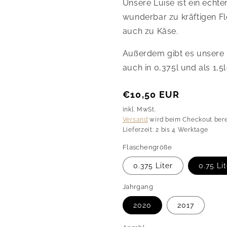
Unsere Luise ist ein echter
wunderbar zu kräftigen Fl
auch zu Käse.
Außerdem gibt es unsere L
auch in 0,375l und als 1,5
Normaler
€10,50 EUR
Preis
inkl. MwSt.
Versand
wird beim Checkout ber
Lieferzeit: 2 bis 4 Werktage
Flaschengröße
0.375 Liter
0.75 Li
Jahrgang
2020
2017