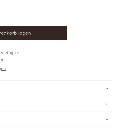
renkorb legen
e
verfügbar
en
gen