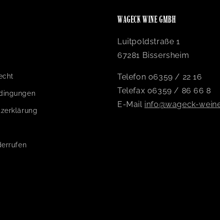
WAGECK WINE GMBH
Luitpoldstraße 1
67281 Bissersheim
echt
Telefon 06359 / 22 16
Telefax 06359 / 86 66 8
dingungen
E-Mail
info@wageck-wein
zerklärung
derrufen