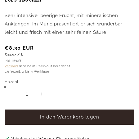
Sehr intensive, beerige Frucht, mit mineralischen
Anklängen. Im Mund präsentiert er sich wunderbar
leicht und frisch mit einer sehr feinen Säure.
Normaler
€8,30 EUR
GRUNDPREIS
PRO
Preis
€11,07
/
L
inkl. MwSt.
Versand
wird beim Checkout berechnet
Lieferzeit: 2 bis 4 Werktage
Anzahl
Verringere
Erhöhe
die
die
Menge
Menge
für
für
In den Warenkorb legen
Cuvée
Cuvée
Rosé
Rosé
FUNDAMENT
FUNDAMENT
Abholung bei
Wageck Weine
verfügbar