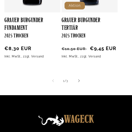
Aktion
GRAUER BURGUNDER
GRAUER BURGUNDER
FUNDAMENT
TERTIÄR
2025 TROCKEN
2025 TROCKEN
Normaler
€8,30 EUR
Normaler
Verkaufspreis
€9,45 EUR
€10,50 EUR
Preis
Preis
Inkl. MwSt., zzgl. Versand
Inkl. MwSt., zzgl. Versand
von
1
/
3